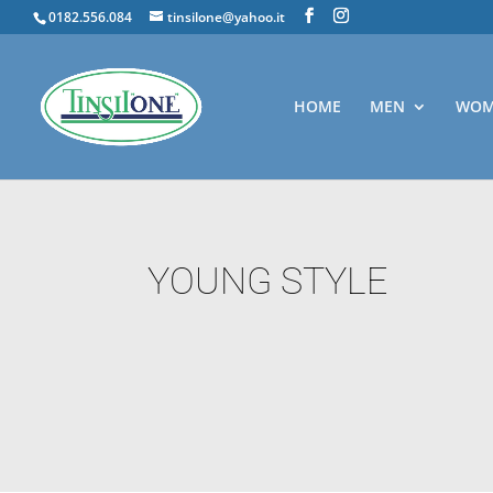
0182.556.084
tinsilone@yahoo.it
HOME
MEN
WOM
YOUNG STYLE