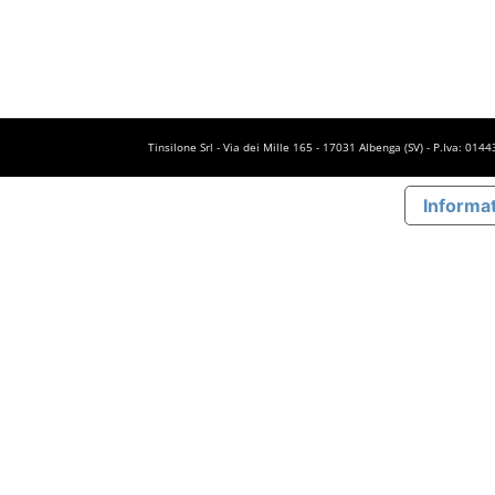
Tinsilone Srl - Via dei Mille 165 - 17031 Albenga (SV) - P.Iva: 01
Informat